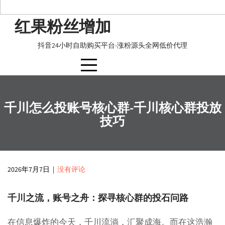
Skip
红果粉丝增加
to
content
抖音24小时自助购买平台-涨粉源头全网低价代理
千川怎么投账号核心群-千川核心群投放
技巧
2026年7月7日
|
没有评论
千川之流，账号之舟：探寻核心群的投石问路
在信息爆炸的今天，千川流淌，汇聚成海。而在这浩瀚