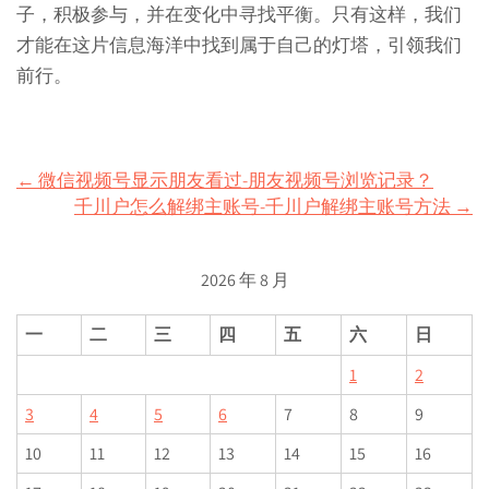
子，积极参与，并在变化中寻找平衡。只有这样，我们
才能在这片信息海洋中找到属于自己的灯塔，引领我们
前行。
Post
←
微信视频号显示朋友看过-朋友视频号浏览记录？
千川户怎么解绑主账号-千川户解绑主账号方法
→
navigation
2026 年 8 月
一
二
三
四
五
六
日
1
2
3
4
5
6
7
8
9
10
11
12
13
14
15
16