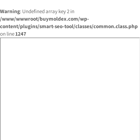
Warning
: Undefined array key 2 in
/www/wwwroot/buymoldex.com/wp-
content/plugins/smart-seo-tool/classes/common.class.php
on line
1247