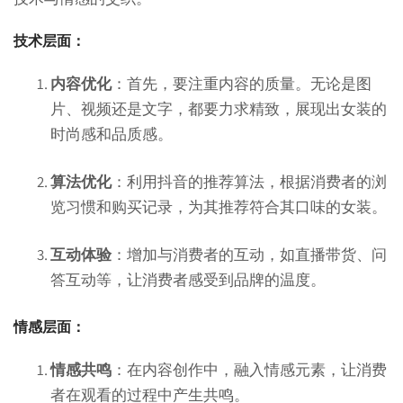
技术层面：
内容优化
：首先，要注重内容的质量。无论是图
片、视频还是文字，都要力求精致，展现出女装的
时尚感和品质感。
算法优化
：利用抖音的推荐算法，根据消费者的浏
览习惯和购买记录，为其推荐符合其口味的女装。
互动体验
：增加与消费者的互动，如直播带货、问
答互动等，让消费者感受到品牌的温度。
情感层面：
情感共鸣
：在内容创作中，融入情感元素，让消费
者在观看的过程中产生共鸣。