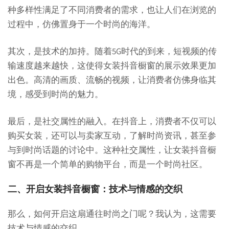
种多样性满足了不同消费者的需求，也让人们在浏览的
过程中，仿佛置身于一个时尚的海洋。
其次，是技术的加持。随着5G时代的到来，短视频的传
输速度越来越快，这使得女装抖音橱窗的展示效果更加
出色。高清的画质、流畅的视频，让消费者仿佛身临其
境，感受到时尚的魅力。
最后，是社交属性的融入。在抖音上，消费者不仅可以
购买女装，还可以与卖家互动，了解时尚资讯，甚至参
与到时尚话题的讨论中。这种社交属性，让女装抖音橱
窗不再是一个简单的购物平台，而是一个时尚社区。
二、开启女装抖音橱窗：技术与情感的交织
那么，如何开启这扇通往时尚之门呢？我认为，这需要
技术与情感的交织。