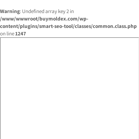
Warning
: Undefined array key 2 in
/www/wwwroot/buymoldex.com/wp-
content/plugins/smart-seo-tool/classes/common.class.php
on line
1247