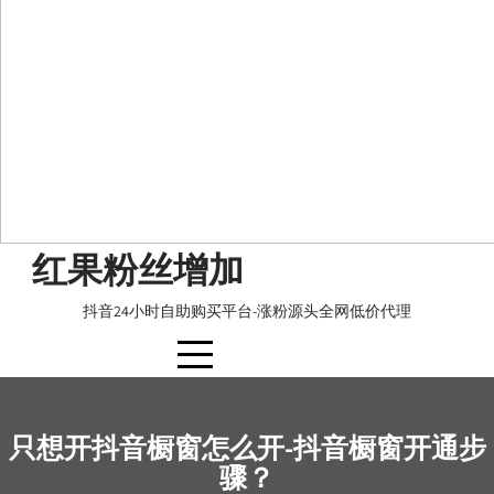
Skip
红果粉丝增加
to
content
抖音24小时自助购买平台-涨粉源头全网低价代理
只想开抖音橱窗怎么开-抖音橱窗开通步
骤？