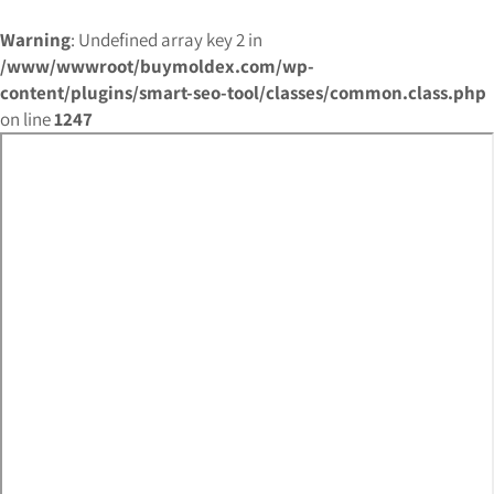
Warning
: Undefined array key 2 in
/www/wwwroot/buymoldex.com/wp-
content/plugins/smart-seo-tool/classes/common.class.php
on line
1247