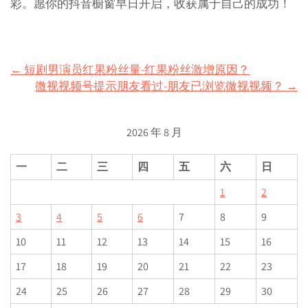
彩。愿你的抖音橱窗早日开启，收获属于自己的成功！
Post
←
短剧男演员红果粉丝量-红果粉丝激增原因？
微视视频号提示朋友看过-朋友已浏览微视视频？
→
navigation
2026 年 8 月
一
二
三
四
五
六
日
1
2
3
4
5
6
7
8
9
10
11
12
13
14
15
16
17
18
19
20
21
22
23
24
25
26
27
28
29
30