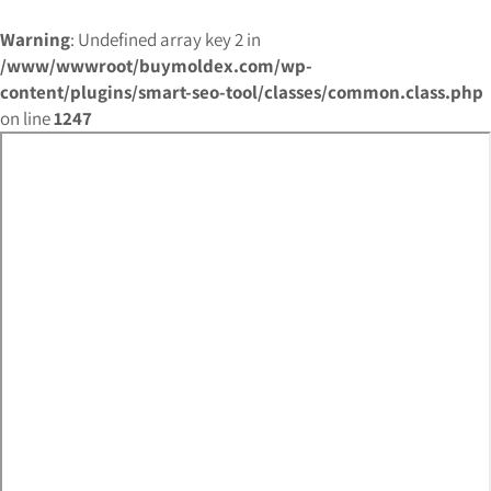
Warning
: Undefined array key 2 in
/www/wwwroot/buymoldex.com/wp-
content/plugins/smart-seo-tool/classes/common.class.php
on line
1247