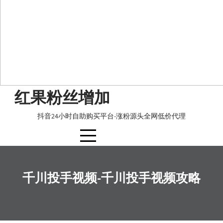
Skip
红果粉丝增加
to
content
抖音24小时自助购买平台-涨粉源头全网低价代理
千川投手视频-千川投手视频攻略