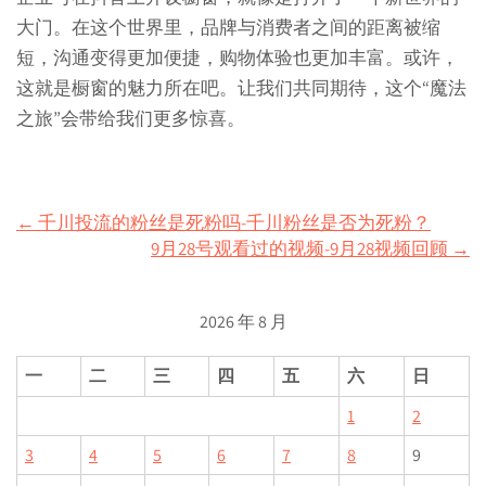
大门。在这个世界里，品牌与消费者之间的距离被缩
短，沟通变得更加便捷，购物体验也更加丰富。或许，
这就是橱窗的魅力所在吧。让我们共同期待，这个“魔法
之旅”会带给我们更多惊喜。
Post
←
千川投流的粉丝是死粉吗-千川粉丝是否为死粉？
9月28号观看过的视频-9月28视频回顾
→
navigation
2026 年 8 月
一
二
三
四
五
六
日
1
2
3
4
5
6
7
8
9