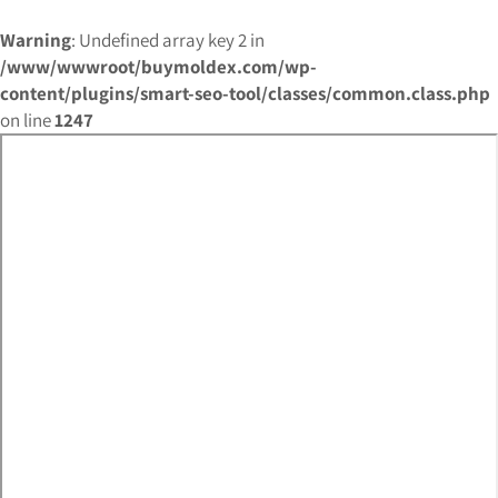
Warning
: Undefined array key 2 in
/www/wwwroot/buymoldex.com/wp-
content/plugins/smart-seo-tool/classes/common.class.php
on line
1247