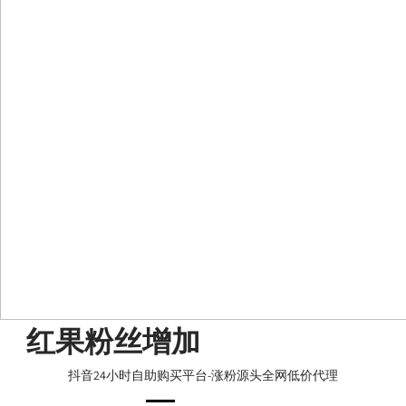
Skip
红果粉丝增加
to
content
抖音24小时自助购买平台-涨粉源头全网低价代理