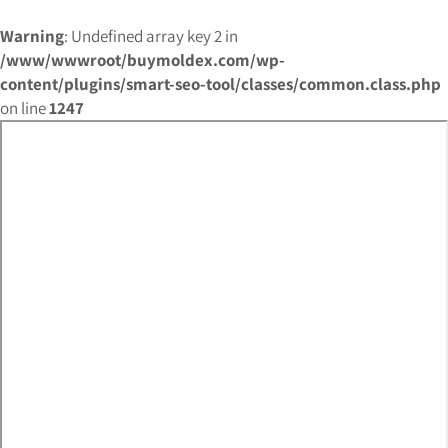
Warning
: Undefined array key 2 in
/www/wwwroot/buymoldex.com/wp-
content/plugins/smart-seo-tool/classes/common.class.php
on line
1247