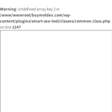
Warning
: Undefined array key 2 in
/www/wwwroot/buymoldex.com/wp-
content/plugins/smart-seo-tool/classes/common.class.php
on line
1247