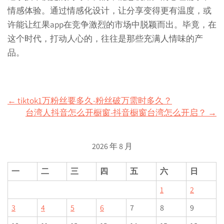
情感体验。通过情感化设计，让分享变得更有温度，或
许能让红果app在竞争激烈的市场中脱颖而出。毕竟，在
这个时代，打动人心的，往往是那些充满人情味的产
品。
Post
←
tiktok1万粉丝要多久-粉丝破万需时多久？
台湾人抖音怎么开橱窗-抖音橱窗台湾怎么开启？
→
navigation
2026 年 8 月
一
二
三
四
五
六
日
1
2
3
4
5
6
7
8
9