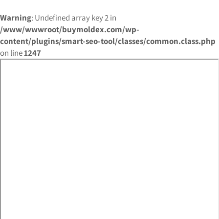
Warning
: Undefined array key 2 in
/www/wwwroot/buymoldex.com/wp-
content/plugins/smart-seo-tool/classes/common.class.php
on line
1247