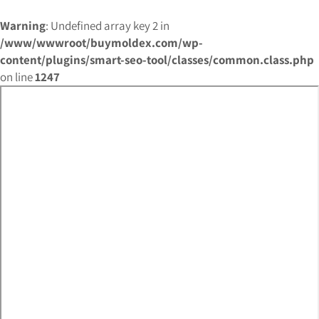
Warning
: Undefined array key 2 in
/www/wwwroot/buymoldex.com/wp-
content/plugins/smart-seo-tool/classes/common.class.php
on line
1247