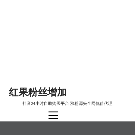
Skip
红果粉丝增加
to
content
抖音24小时自助购买平台-涨粉源头全网低价代理