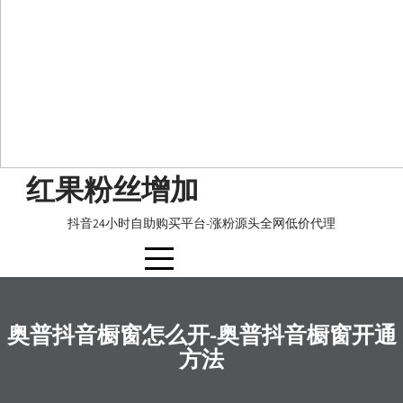
Skip
红果粉丝增加
to
content
抖音24小时自助购买平台-涨粉源头全网低价代理
奥普抖音橱窗怎么开-奥普抖音橱窗开通
方法