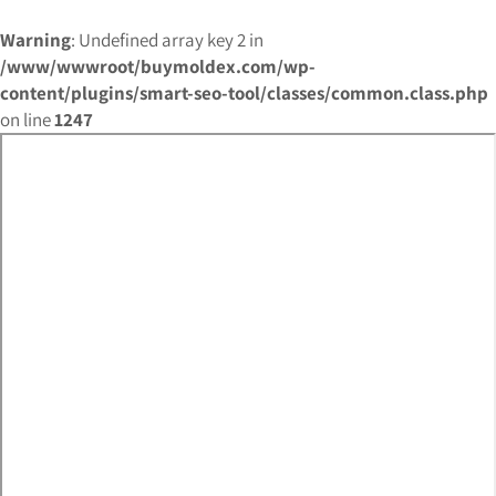
Warning
: Undefined array key 2 in
/www/wwwroot/buymoldex.com/wp-
content/plugins/smart-seo-tool/classes/common.class.php
on line
1247