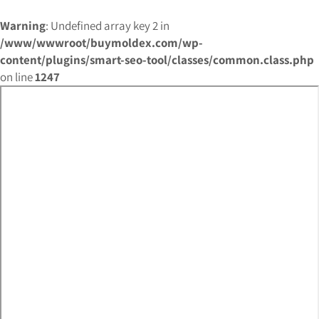
Warning
: Undefined array key 2 in
/www/wwwroot/buymoldex.com/wp-
content/plugins/smart-seo-tool/classes/common.class.php
on line
1247