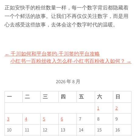
正如安快手的粉丝数量一样，每一个数字背后都隐藏着
一个个鲜活的故事。让我们不再仅仅关注数字，而是用
心去感受这些故事，去体会这个数字时代的温暖。
Post
←
千川如何和平台签约-千川签约平台攻略
小红书一百粉丝收入怎么样-小红书百粉收入如何？
→
navigation
2026 年 8 月
一
二
三
四
五
六
日
1
2
3
4
5
6
7
8
9
10
11
12
13
14
15
16