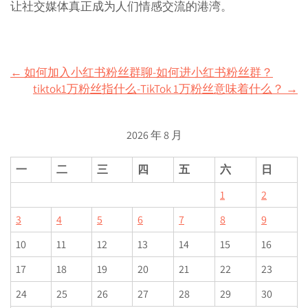
让社交媒体真正成为人们情感交流的港湾。
Post
←
如何加入小红书粉丝群聊-如何进小红书粉丝群？
tiktok1万粉丝指什么-TikTok 1万粉丝意味着什么？
→
navigation
2026 年 8 月
一
二
三
四
五
六
日
1
2
3
4
5
6
7
8
9
10
11
12
13
14
15
16
17
18
19
20
21
22
23
24
25
26
27
28
29
30