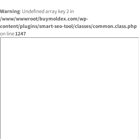
Warning
: Undefined array key 2 in
/www/wwwroot/buymoldex.com/wp-
content/plugins/smart-seo-tool/classes/common.class.php
on line
1247