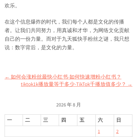
欢乐。
在这个信息爆炸的时代，我们每个人都是文化的传播
者。让我们共同努力，用真诚和才华，为网络文化贡献
自己的一份力量。而对于九天狐快手粉丝之谜，我只想
说：数字背后，是文化的力量。
Post
←
如何会涨粉丝最快小红书-如何快速增粉小红书？
tiktok1k播放量等于多少-TikTok千播放值多少？
→
navigation
2026 年 8 月
一
二
三
四
五
六
日
1
2