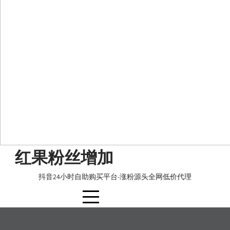
Skip
红果粉丝增加
to
content
抖音24小时自助购买平台-涨粉源头全网低价代理