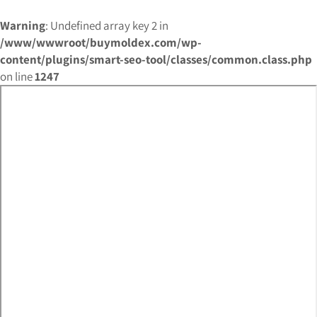
Warning
: Undefined array key 2 in
/www/wwwroot/buymoldex.com/wp-
content/plugins/smart-seo-tool/classes/common.class.php
on line
1247