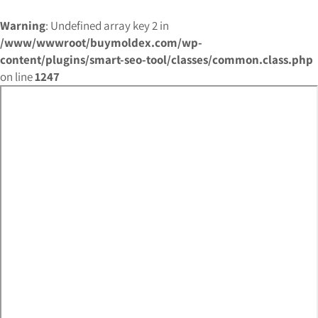
Warning
: Undefined array key 2 in
/www/wwwroot/buymoldex.com/wp-
content/plugins/smart-seo-tool/classes/common.class.php
on line
1247