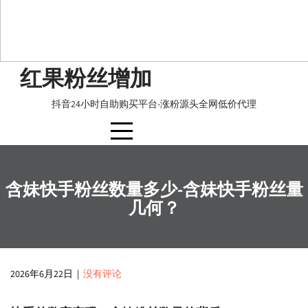
Skip
红果粉丝增加
to
content
抖音24小时自助购买平台-涨粉源头全网低价代理
含妹快手粉丝数量多少-含妹快手粉丝量
几何？
2026年6月22日
|
没有评论