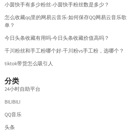
小茵快手有多少粉丝-小茵快手粉丝数是多少？
怎么收藏qq里的网易云音乐-如何保存QQ网易云音乐歌
单？
今日头条收藏有用吗-今日头条收藏价值高吗？
千川粉丝和手工粉哪个好-千川粉vs手工粉，选哪个？
tiktok带货怎么吸引人
分类
24小时自助平台
BILIBILI
QQ音乐
头条