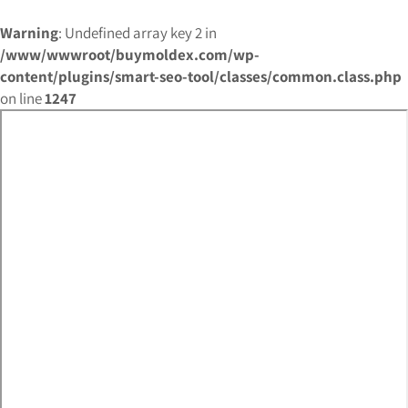
Warning
: Undefined array key 2 in
/www/wwwroot/buymoldex.com/wp-
content/plugins/smart-seo-tool/classes/common.class.php
on line
1247