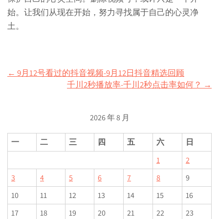
始。让我们从现在开始，努力寻找属于自己的心灵净
土。
Post
←
9月12号看过的抖音视频-9月12日抖音精选回顾
千川2秒播放率-千川2秒点击率如何？
→
navigation
2026 年 8 月
一
二
三
四
五
六
日
1
2
3
4
5
6
7
8
9
10
11
12
13
14
15
16
17
18
19
20
21
22
23