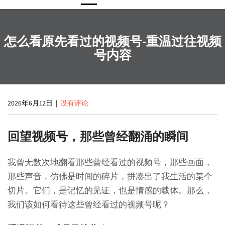
怎么看原先看过的视频号-重温过往视频
号内容
2026年6月12日
|
没有评论
回望视频号，那些曾经翻涌的瞬间
我曾无数次地翻看那些曾经看过的视频号，那些画面，
那些声音，仿佛是时间的碎片，拼凑出了我生活的某个
切片。它们，是记忆的见证，也是情感的载体。那么，
我们该如何看待这些曾经看过的视频号呢？