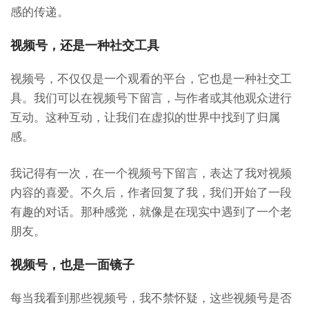
感的传递。
视频号，还是一种社交工具
视频号，不仅仅是一个观看的平台，它也是一种社交工
具。我们可以在视频号下留言，与作者或其他观众进行
互动。这种互动，让我们在虚拟的世界中找到了归属
感。
我记得有一次，在一个视频号下留言，表达了我对视频
内容的喜爱。不久后，作者回复了我，我们开始了一段
有趣的对话。那种感觉，就像是在现实中遇到了一个老
朋友。
视频号，也是一面镜子
每当我看到那些视频号，我不禁怀疑，这些视频号是否