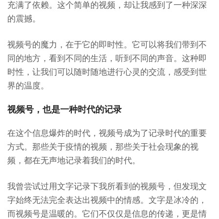
充满了依赖。这个简单的视频，却让我感到了一种深深
的震撼。
视频号的魔力，在于它的即时性。它可以将我们带到不
同的地方，看到不同的生活，听到不同的声音。这种即
时性，让我们可以随时随地进行心灵的交流，感受到世
界的温度。
视频号，也是一种时代的记录
在这个信息爆炸的时代，视频号成为了记录时代的重要
方式。那些关于疫情的视频，那些关于社会现象的视
频，都在无声地记录着我们的时代。
我曾尝试过用文字记录下我所看到的视频号，但发现文
字始终无法完全表达出视频中的情感。文字是冰冷的，
而视频号是温暖的。它们不仅仅是信息的传递，更是情