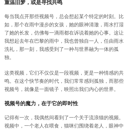
重温旧梦，或是寻找共鸣
每当我点开那些视频号，总会想起某个特定的时刻。比
如，那个在雨中漫步的女孩，她的眼神清澈，雨水打湿
了她的长发，仿佛每一滴雨都在诉说着她的心事。这让
我想起去年在巴黎的雨中，我也曾独自一人，任由雨水
洗礼，那一刻，我感受到了一种与世界融为一体的孤
独。
这类视频，它们不仅仅是一段视频，更是一种情感的共
鸣。在这个快节奏的时代，我们常常感到孤独，而那些
视频号，就像是一面镜子，映照出我们内心的世界。
视频号的魔力，在于它的即时性
记得有一次，我偶然间看到了一个关于流浪猫的视频。
视频中，一个老人在喂食，猫咪们围绕着老人，眼神中