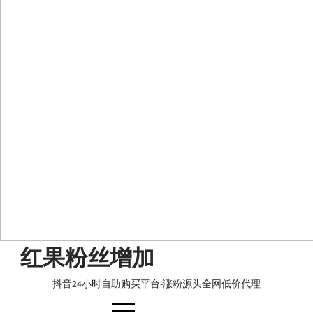
Skip
红果粉丝增加
to
content
抖音24小时自助购买平台-涨粉源头全网低价代理