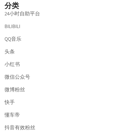
分类
24小时自助平台
BILIBILI
QQ音乐
头条
小红书
微信公众号
微博粉丝
快手
懂车帝
抖音有效粉丝