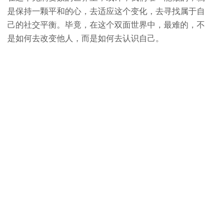
是保持一颗平和的心，去适应这个变化，去寻找属于自
己的社交平衡。毕竟，在这个双面世界中，最难的，不
是如何去改变他人，而是如何去认识自己。
Post
←
以前看过的视频号怎么找-视频号寻踪记
千川怎么投短视频快速涨粉-短视频快速涨粉千川技巧
→
navigation
2026 年 8 月
一
二
三
四
五
六
日
1
2
3
4
5
6
7
8
9
10
11
12
13
14
15
16