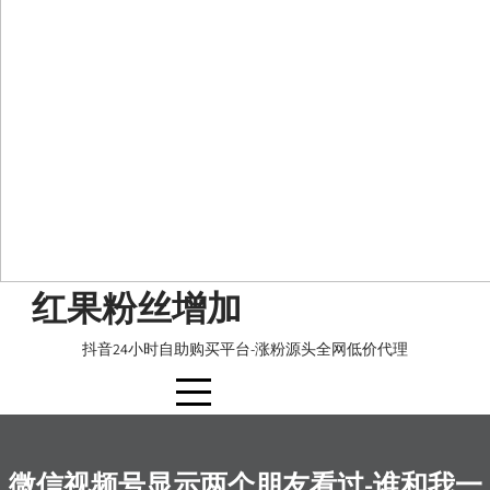
Skip
红果粉丝增加
to
content
抖音24小时自助购买平台-涨粉源头全网低价代理
微信视频号显示两个朋友看过-谁和我一