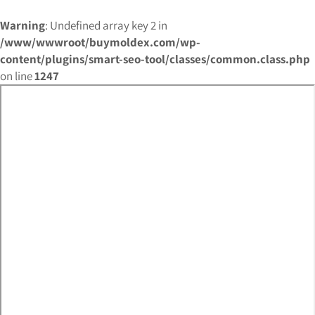
Warning
: Undefined array key 2 in
/www/wwwroot/buymoldex.com/wp-
content/plugins/smart-seo-tool/classes/common.class.php
on line
1247