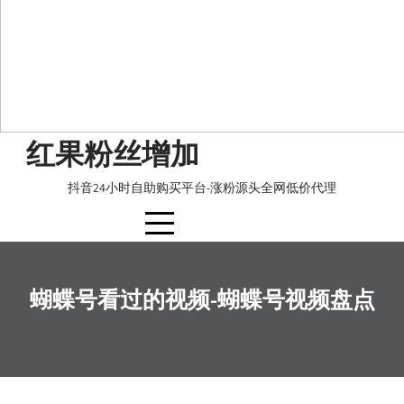
Skip
红果粉丝增加
to
content
抖音24小时自助购买平台-涨粉源头全网低价代理
蝴蝶号看过的视频-蝴蝶号视频盘点