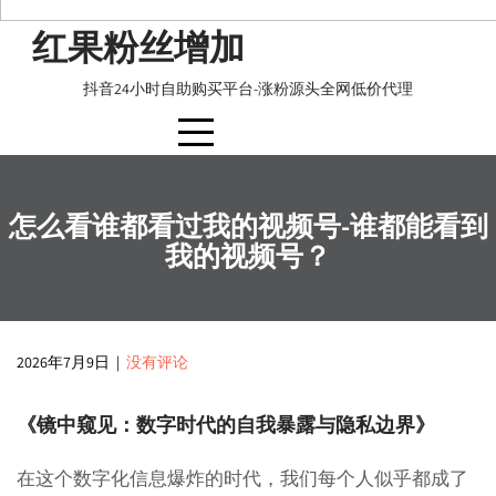
Skip
红果粉丝增加
to
content
抖音24小时自助购买平台-涨粉源头全网低价代理
怎么看谁都看过我的视频号-谁都能看到
我的视频号？
2026年7月9日
|
没有评论
《镜中窥见：数字时代的自我暴露与隐私边界》
在这个数字化信息爆炸的时代，我们每个人似乎都成了