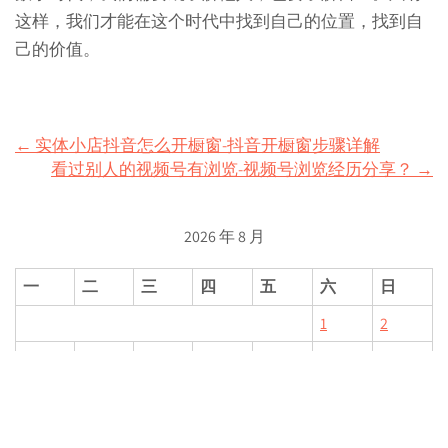
这样，我们才能在这个时代中找到自己的位置，找到自
己的价值。
Post
←
实体小店抖音怎么开橱窗-抖音开橱窗步骤详解
看过别人的视频号有浏览-视频号浏览经历分享？
→
navigation
2026 年 8 月
一
二
三
四
五
六
日
1
2
3
4
5
6
7
8
9
10
11
12
13
14
15
16
17
18
19
20
21
22
23