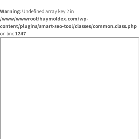
Warning
: Undefined array key 2 in
/www/wwwroot/buymoldex.com/wp-
content/plugins/smart-seo-tool/classes/common.class.php
on line
1247