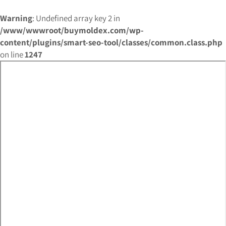
Warning
: Undefined array key 2 in
/www/wwwroot/buymoldex.com/wp-
content/plugins/smart-seo-tool/classes/common.class.php
on line
1247