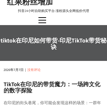
红果粉丝增加
to
content
抖音24小时自助购买平台-涨粉源头全网低价代理
tiktok在印尼如何带货-印尼TikTok带货秘
诀
2026年7月7日
|
没有评论
TikTok在印尼的带货魔力：一场跨文化
的数字探险
在印尼的街头巷尾，你可能会发现这样的场景：一群年