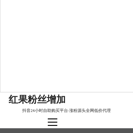
Skip
红果粉丝增加
to
content
抖音24小时自助购买平台-涨粉源头全网低价代理