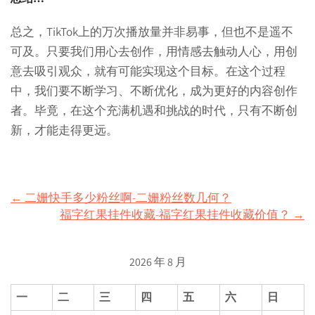
总之，TikTok上的万次播放量并非易事，但也不是遥不
可及。只要我们用心去创作，用情感去触动人心，用创
意去吸引观众，就有可能实现这个目标。在这个过程
中，我们要不断学习、不断优化，成为更好的内容创作
者。毕竟，在这个充满机遇和挑战的时代，只有不断创
新，才能走得更远。
Post
←
二姗快手多少粉丝啊-二姗粉丝数几何？
福字红果挂件收藏-福字红果挂件收藏价值？
→
navigation
2026 年 8 月
一
二
三
四
五
六
日