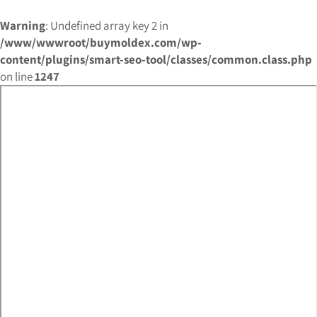
Warning
: Undefined array key 2 in
/www/wwwroot/buymoldex.com/wp-
content/plugins/smart-seo-tool/classes/common.class.php
on line
1247