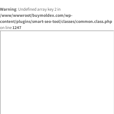
Warning
: Undefined array key 2 in
/www/wwwroot/buymoldex.com/wp-
content/plugins/smart-seo-tool/classes/common.class.php
on line
1247