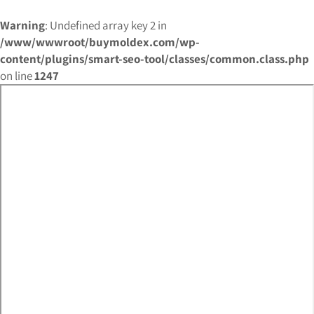
Warning
: Undefined array key 2 in
/www/wwwroot/buymoldex.com/wp-
content/plugins/smart-seo-tool/classes/common.class.php
on line
1247