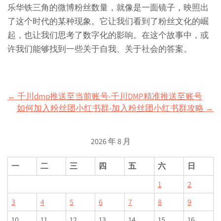
乐华铁三角的微博粉丝数量，就像是一面镜子，映照出
了这个时代的某种现象。它让我们看到了粉丝文化的崛
起，也让我们思考了数字化的影响。在这个故事中，或
许我们能够找到一些关于自我、关于社会的答案。
Post
←
千川dmp推送至当前账号-千川DMP精准推送至账号
如何加入粉丝团小红书群-加入粉丝团小红书群攻略
→
navigation
2026 年 8 月
一
二
三
四
五
六
日
1
2
3
4
5
6
7
8
9
10
11
12
13
14
15
16