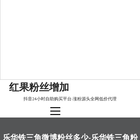
Skip
红果粉丝增加
to
content
抖音24小时自助购买平台-涨粉源头全网低价代理
乐华铁三角微博粉丝多少-乐华铁三角粉