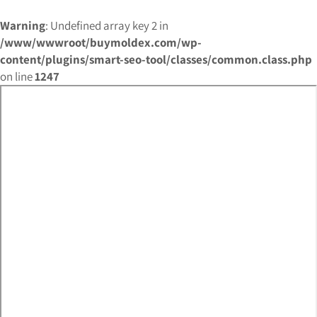
Warning
: Undefined array key 2 in
/www/wwwroot/buymoldex.com/wp-
content/plugins/smart-seo-tool/classes/common.class.php
on line
1247