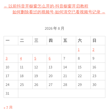
Post
←
以前抖音开橱窗怎么开的-抖音橱窗开启教程
如何删除看过的视频号-如何清空已看视频号记录
→
navigation
2026 年 8 月
一
二
三
四
五
六
日
1
2
3
4
5
6
7
8
9
10
11
12
13
14
15
16
17
18
19
20
21
22
23
24
25
26
27
28
29
30
31
« 7 月