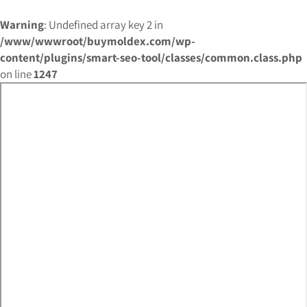
Warning
: Undefined array key 2 in
/www/wwwroot/buymoldex.com/wp-
content/plugins/smart-seo-tool/classes/common.class.php
on line
1247