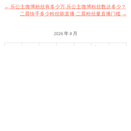
Post
←
乐公主微博粉丝有多少万-乐公主微博粉丝数达多少？
二晨快手多少粉丝能直播-二晨粉丝量直播门槛
→
navigation
2026 年 8 月
一
二
三
四
五
六
日
1
2
3
4
5
6
7
8
9
10
11
12
13
14
15
16
17
18
19
20
21
22
23
24
25
26
27
28
29
30
31
« 7 月