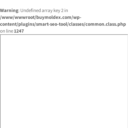
Warning
: Undefined array key 2 in
/www/wwwroot/buymoldex.com/wp-
content/plugins/smart-seo-tool/classes/common.class.php
on line
1247