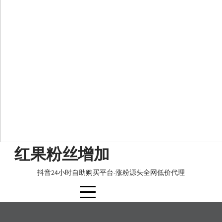
Skip
红果粉丝增加
to
content
抖音24小时自助购买平台-涨粉源头全网低价代理