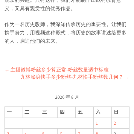
观众的兴趣。只有这样，我们才能制作出既有教育意
义，又具有观赏性的优秀作品。
作为一名历史教师，我深知传承历史的重要性。让我们
携手努力，用视频这种形式，将历史的故事讲述给更多
的人，启迪他们的未来。
Post
←
主播微博粉丝多少算正常-粉丝数量适中标准
九林澎湃快手多少粉丝-九林快手粉丝数几何？
→
navigation
2026 年 8 月
一
二
三
四
五
六
日
1
2
3
4
5
6
7
8
9