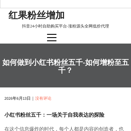
Skip
红果粉丝增加
to
content
抖音24小时自助购买平台-涨粉源头全网低价代理
如何做到小红书粉丝五千-如何增粉至五
千？
2026年6月13日
|
没有评论
小红书粉丝五千：一场关于自我表达的探险
在这个信息爆炸的时代，每个人都是内容的创造者，也