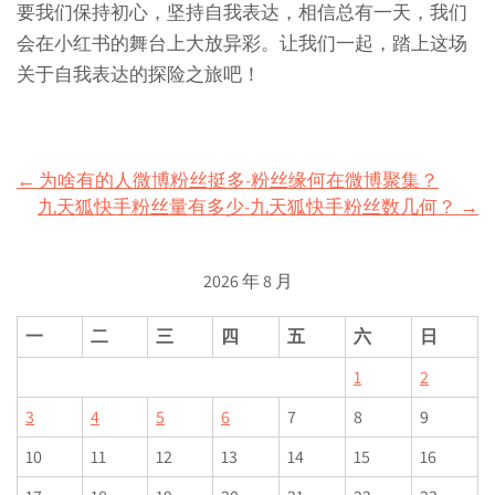
要我们保持初心，坚持自我表达，相信总有一天，我们
会在小红书的舞台上大放异彩。让我们一起，踏上这场
关于自我表达的探险之旅吧！
Post
←
为啥有的人微博粉丝挺多-粉丝缘何在微博聚集？
九天狐快手粉丝量有多少-九天狐快手粉丝数几何？
→
navigation
2026 年 8 月
一
二
三
四
五
六
日
1
2
3
4
5
6
7
8
9
10
11
12
13
14
15
16