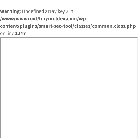
Warning
: Undefined array key 2 in
/www/wwwroot/buymoldex.com/wp-
content/plugins/smart-seo-tool/classes/common.class.php
on line
1247