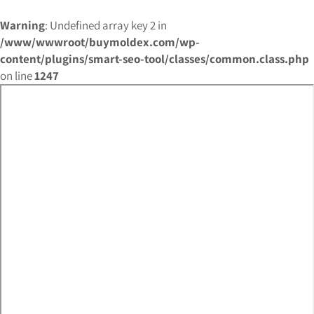
Warning
: Undefined array key 2 in
/www/wwwroot/buymoldex.com/wp-
content/plugins/smart-seo-tool/classes/common.class.php
on line
1247