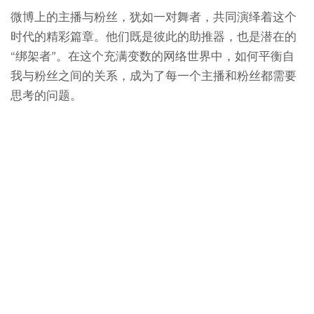
微博上的主播与粉丝，犹如一对舞者，共同演绎着这个
时代的精彩篇章。他们既是彼此的助推器，也是潜在的
“绑架者”。在这个充满变数的网络世界中，如何平衡自
我与粉丝之间的关系，成为了每一个主播和粉丝都需要
思考的问题。
让我们共同期待，在这个舞台上，主播与粉丝能够携手
共进，共创美好未来。
Post
←
千川 投手-千川精准投手
如何做小红书粉丝访谈-如何开展小红书粉丝访谈？
→
navigation
2026 年 8 月