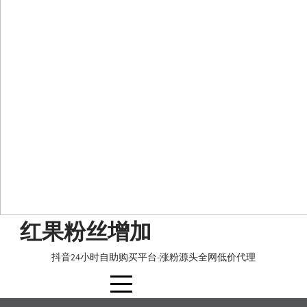
Skip
红果粉丝增加
to
content
抖音24小时自助购买平台-涨粉源头全网低价代理