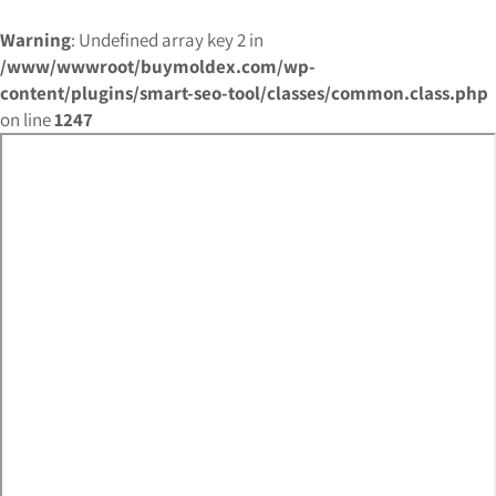
Warning
: Undefined array key 2 in
/www/wwwroot/buymoldex.com/wp-
content/plugins/smart-seo-tool/classes/common.class.php
on line
1247