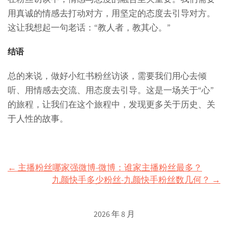
用真诚的情感去打动对方，用坚定的态度去引导对方。
这让我想起一句老话：“教人者，教其心。”
结语
总的来说，做好小红书粉丝访谈，需要我们用心去倾
听、用情感去交流、用态度去引导。这是一场关于“心”
的旅程，让我们在这个旅程中，发现更多关于历史、关
于人性的故事。
Post
←
主播粉丝哪家强微博-微博：谁家主播粉丝最多？
九颜快手多少粉丝-九颜快手粉丝数几何？
→
navigation
2026 年 8 月