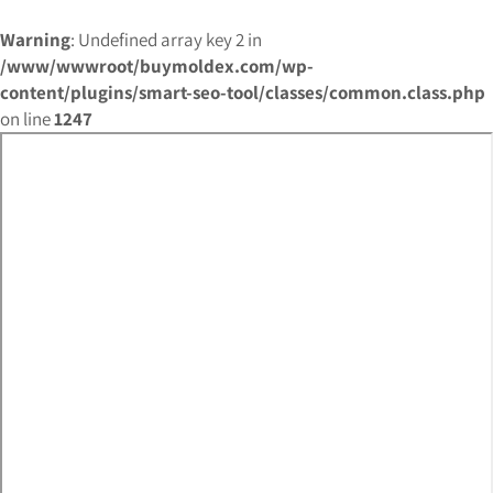
Warning
: Undefined array key 2 in
/www/wwwroot/buymoldex.com/wp-
content/plugins/smart-seo-tool/classes/common.class.php
on line
1247